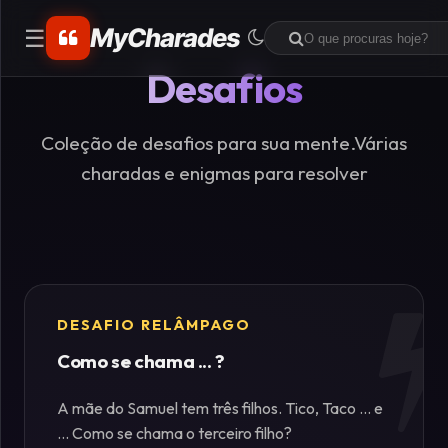
MyCharades
☰
Desafios
CATEGORIAS
Matemáticos
Coleção de desafios para sua mente.Várias
charadas e enigmas para resolver
Problemas
de
Lógica
Crime
DESAFIO RELÂMPAGO
Como se chama ... ?
Charadas
de
A mãe do Samuel tem três filhos. Tico, Taco ... e
Lógica
... Como se chama o terceiro filho?