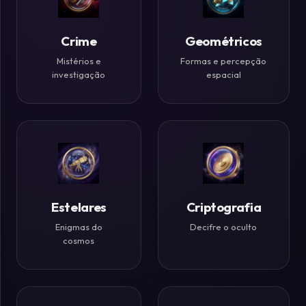
Históricos
Crime
Geométricos
Ilusões
de
Mistérios e
Formas e percepção
investigação
espacial
Ótica
Desafios
Zen
Estelares
Criptografia
Enigmas do
Decifre o oculto
cosmos