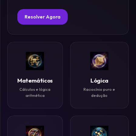
Fósforos
Resolver Agora
Enigmas
Estelares
Criptografia
&
Códigos
Matemáticos
Lógica
Cálculos e lógica
Raciocínio puro e
Paradoxos
aritmética
dedução
da
Mente
Mistérios