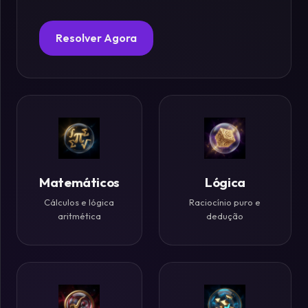
Fósforos
Resolver Agora
Enigmas
Estelares
Criptografia
&
Códigos
Matemáticos
Lógica
Cálculos e lógica
Raciocínio puro e
Paradoxos
aritmética
dedução
da
Mente
Mistérios