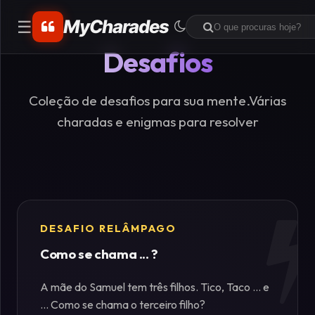
MyCharades
☰
Desafios
CATEGORIAS
Matemáticos
Coleção de desafios para sua mente.Várias
charadas e enigmas para resolver
Problemas
de
Lógica
Crime
DESAFIO RELÂMPAGO
Como se chama ... ?
Charadas
de
A mãe do Samuel tem três filhos. Tico, Taco ... e
Lógica
... Como se chama o terceiro filho?