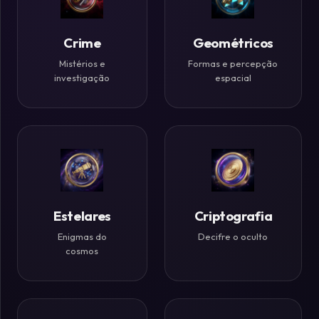
Históricos
Crime
Geométricos
Ilusões
de
Mistérios e
Formas e percepção
investigação
espacial
Ótica
Desafios
Zen
Estelares
Criptografia
Enigmas do
Decifre o oculto
cosmos