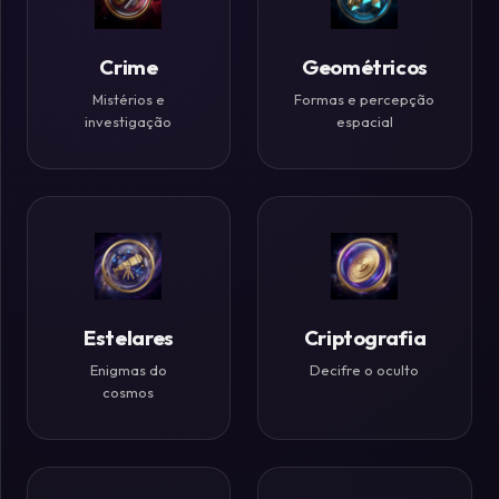
Históricos
Crime
Geométricos
Ilusões
de
Mistérios e
Formas e percepção
investigação
espacial
Ótica
Desafios
Zen
Estelares
Criptografia
Enigmas do
Decifre o oculto
cosmos