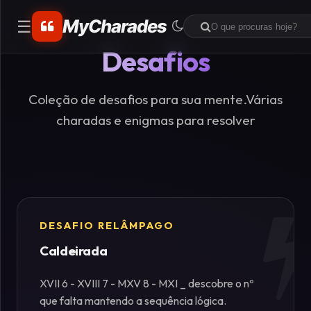
MyCharades
☰
Desafios
CATEGORIAS
Matemáticos
Coleção de desafios para sua mente.Várias
charadas e enigmas para resolver
Problemas
de
Lógica
Crime
DESAFIO RELÂMPAGO
Caldeirada
Charadas
de
XVII 6 - XVIII 7 - MXV 8 - MXI _ descobre o nº
Lógica
que falta mantendo a sequência lógica.