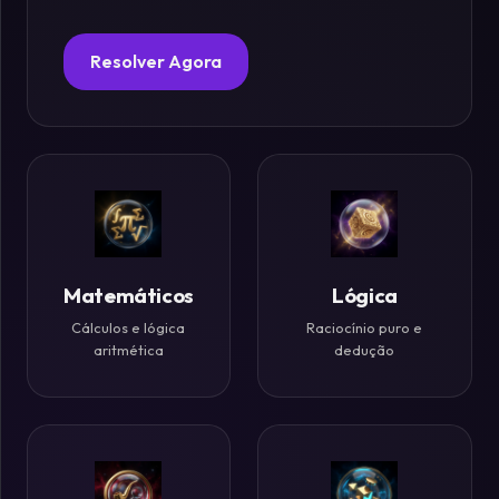
Fósforos
Resolver Agora
Enigmas
Estelares
Criptografia
&
Códigos
Matemáticos
Lógica
Cálculos e lógica
Raciocínio puro e
Paradoxos
aritmética
dedução
da
Mente
Mistérios