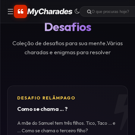
MyCharades
☰
Desafios
CATEGORIAS
Matemáticos
Coleção de desafios para sua mente.Várias
charadas e enigmas para resolver
Problemas
de
Lógica
Crime
DESAFIO RELÂMPAGO
Como se chama ... ?
Charadas
de
A mãe do Samuel tem três filhos. Tico, Taco ... e
Lógica
... Como se chama o terceiro filho?