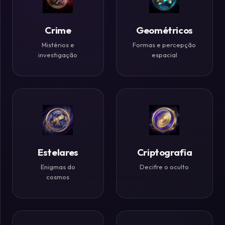
Históricos
Crime
Geométricos
Ilusões
de
Mistérios e
Formas e percepção
investigação
espacial
Ótica
Desafios
Zen
Estelares
Criptografia
Enigmas do
Decifre o oculto
cosmos