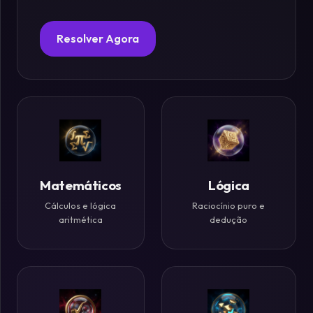
Fósforos
Resolver Agora
Enigmas
Estelares
Criptografia
&
Códigos
Matemáticos
Lógica
Cálculos e lógica
Raciocínio puro e
Paradoxos
aritmética
dedução
da
Mente
Mistérios