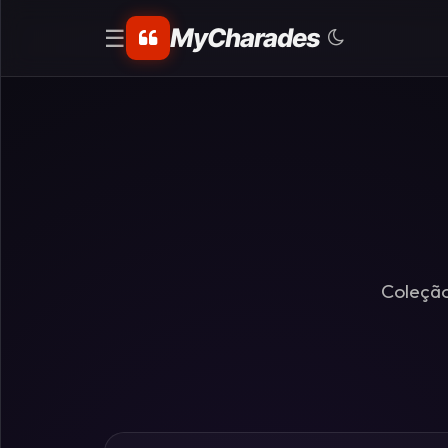
MyCharades
☰
CATEGORIAS
Matemáticos
Problemas
de
Lógica
Coleção
Crime
Charadas
de
Lógica