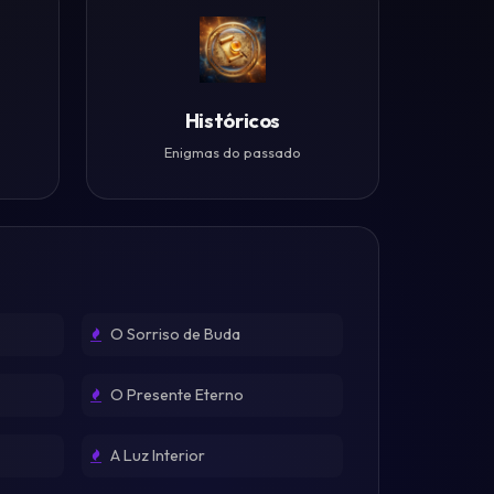
Históricos
Enigmas do passado
O Sorriso de Buda
O Presente Eterno
A Luz Interior