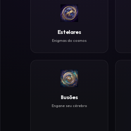
Históricos
Ilusões
de
Estelares
Ótica
Enigmas do cosmos
Desafios
Zen
Ilusões
Engane seu cérebro