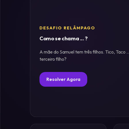
Fósforos
DESAFIO RELÂMPAGO
Enigmas
Estelares
Como se chama ... ?
A mãe do Samuel tem três filhos. Tico, Taco .
Criptografia
terceiro filho?
&
Códigos
Resolver Agora
Paradoxos
da
Mente
Mistérios