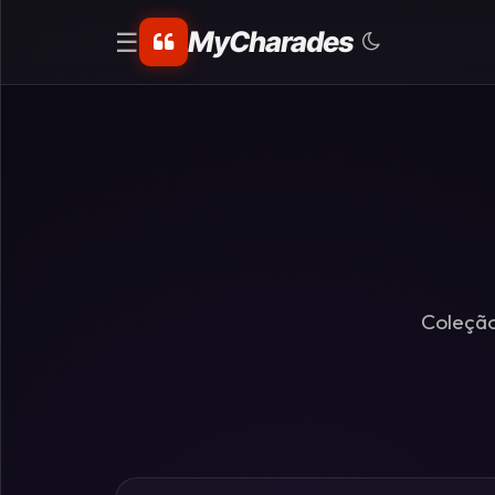
MyCharades
☰
CATEGORIAS
Matemáticos
Problemas
de
Lógica
Coleção
Crime
Charadas
de
Lógica