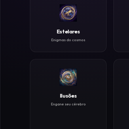
Históricos
Ilusões
de
Estelares
Ótica
Enigmas do cosmos
Desafios
Zen
Ilusões
Engane seu cérebro