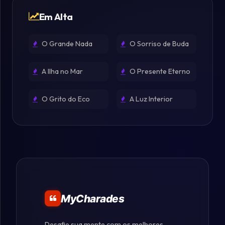
Em Alta
O Grande Nada
O Sorriso de Buda
A Ilha no Mar
O Presente Eterno
O Grito do Eco
A Luz Interior
MyCharades
Desafie sua mente com os melhores