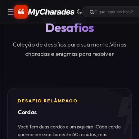
MyCharades
☰
Desafios
CATEGORIAS
Matemáticos
Coleção de desafios para sua mente.Várias
charadas e enigmas para resolver
Problemas
de
Lógica
Crime
DESAFIO RELÂMPAGO
Cordas
Charadas
de
Você tem duas cordas e um isqueiro. Cada corda
Lógica
queima em exactamente 60 minutos, mas