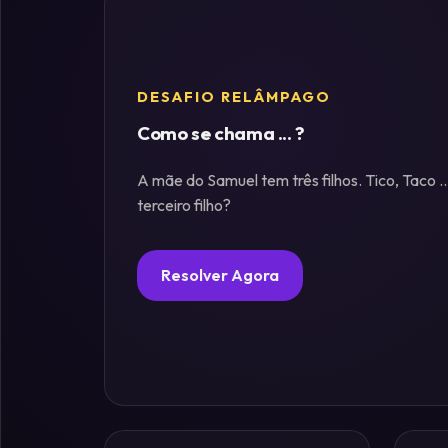
Fósforos
DESAFIO RELÂMPAGO
Enigmas
Estelares
Como se chama ... ?
A mãe do Samuel tem três filhos. Tico, Taco .
Criptografia
terceiro filho?
&
Códigos
Resolver Agora
Paradoxos
da
Mente
Mistérios