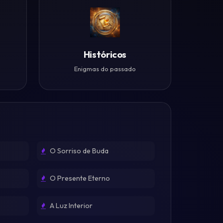
Históricos
Enigmas do passado
O Sorriso de Buda
O Presente Eterno
A Luz Interior