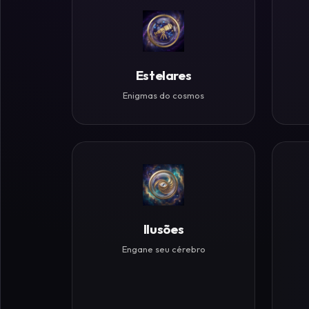
Históricos
Ilusões
de
Estelares
Ótica
Enigmas do cosmos
Desafios
Zen
Ilusões
Engane seu cérebro