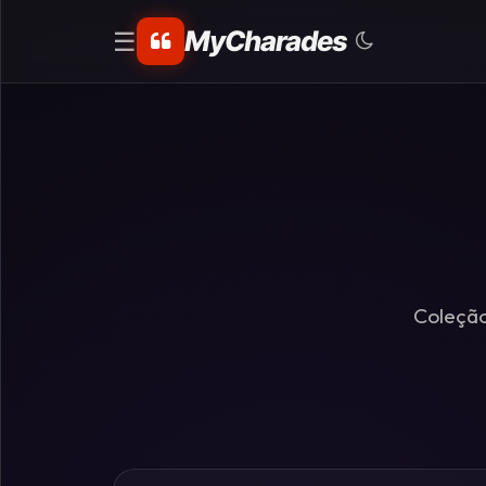
MyCharades
☰
CATEGORIAS
Matemáticos
Problemas
de
Lógica
Coleção
Crime
Charadas
de
Lógica