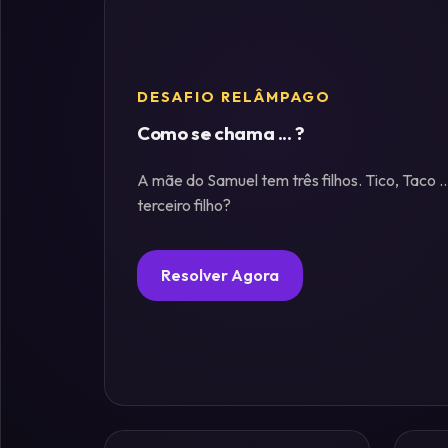
Fósforos
DESAFIO RELÂMPAGO
Enigmas
Estelares
Como se chama ... ?
A mãe do Samuel tem três filhos. Tico, Taco .
Criptografia
terceiro filho?
&
Códigos
Resolver Agora
Paradoxos
da
Mente
Mistérios