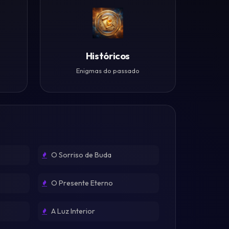
Históricos
Enigmas do passado
O Sorriso de Buda
O Presente Eterno
A Luz Interior