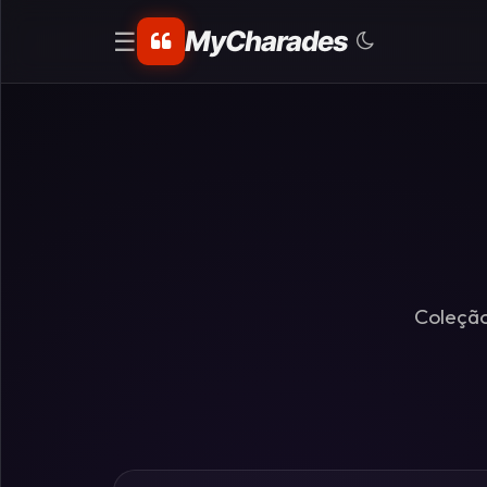
MyCharades
☰
CATEGORIAS
Matemáticos
Problemas
de
Lógica
Coleção
Crime
Charadas
de
Lógica