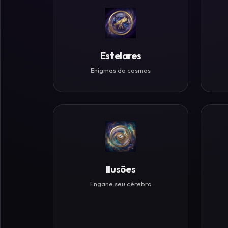
Históricos
Ilusões
de
Estelares
Ótica
Enigmas do cosmos
Desafios
Zen
Ilusões
Engane seu cérebro