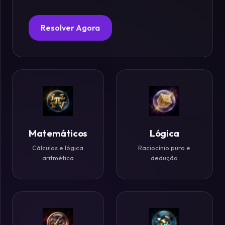
Fósforos
Resolver Agora
Enigmas
Estelares
Criptografia
&
Códigos
Matemáticos
Lógica
Cálculos e lógica
Raciocínio puro e
Paradoxos
aritmética
dedução
da
Mente
Mistérios