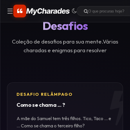
MyCharades
☰
Desafios
CATEGORIAS
Matemáticos
Coleção de desafios para sua mente.Várias
charadas e enigmas para resolver
Problemas
de
Lógica
Crime
DESAFIO RELÂMPAGO
Como se chama ... ?
Charadas
de
A mãe do Samuel tem três filhos. Tico, Taco ... e
Lógica
... Como se chama o terceiro filho?