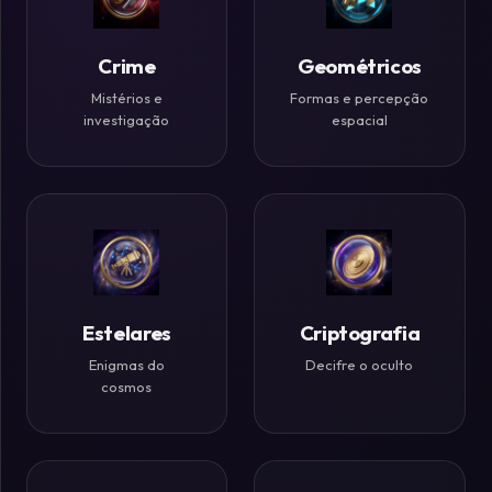
Históricos
Crime
Geométricos
Ilusões
de
Mistérios e
Formas e percepção
investigação
espacial
Ótica
Desafios
Zen
Estelares
Criptografia
Enigmas do
Decifre o oculto
cosmos