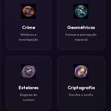
Históricos
Ilusões
de
Crime
Geométricos
Ótica
Mistérios e
Formas e percepção
investigação
espacial
Desafios
Zen
Estelares
Criptografia
Enigmas do
Decifre o oculto
cosmos