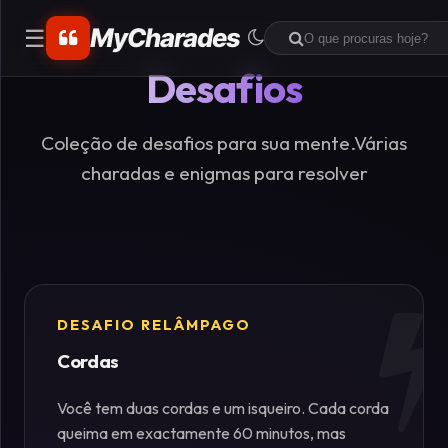
MyCharades
☰
Desafios
CATEGORIAS
Matemáticos
Coleção de desafios para sua mente.Várias
charadas e enigmas para resolver
Problemas
de
Lógica
Crime
DESAFIO RELÂMPAGO
Cordas
Charadas
de
Você tem duas cordas e um isqueiro. Cada corda
Lógica
queima em exactamente 60 minutos, mas