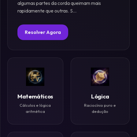
algumas partes da corda queimam mais
rapidamente que outras. S...
Fósforos
Enigmas
Resolver Agora
Estelares
Criptografia
&
Códigos
Paradoxos
Matemáticos
Lógica
da
Cálculos e lógica
Raciocínio puro e
Mente
aritmética
dedução
Mistérios