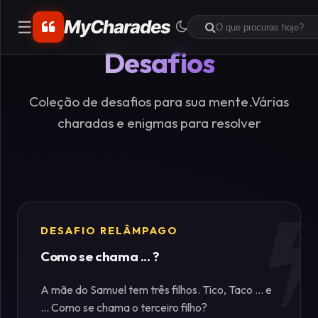
MyCharades
☰
Desafios
CATEGORIAS
Matemáticos
Coleção de desafios para sua mente.Várias
charadas e enigmas para resolver
Problemas
de
Lógica
Crime
DESAFIO RELÂMPAGO
Como se chama ... ?
Charadas
de
A mãe do Samuel tem três filhos. Tico, Taco ... e
Lógica
... Como se chama o terceiro filho?