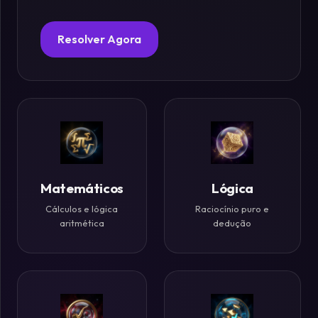
Fósforos
Resolver Agora
Enigmas
Estelares
Criptografia
&
Códigos
Matemáticos
Lógica
Cálculos e lógica
Raciocínio puro e
Paradoxos
aritmética
dedução
da
Mente
Mistérios