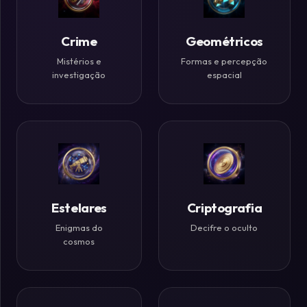
Históricos
Crime
Geométricos
Ilusões
de
Mistérios e
Formas e percepção
investigação
espacial
Ótica
Desafios
Zen
Estelares
Criptografia
Enigmas do
Decifre o oculto
cosmos