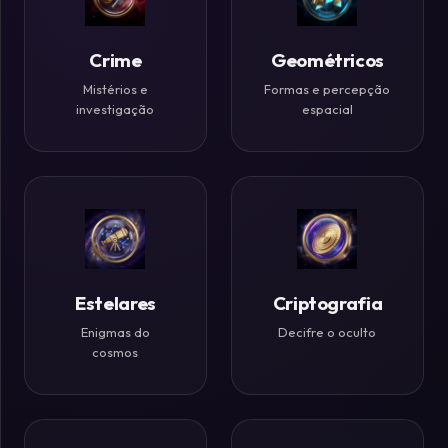
Históricos
Crime
Geométricos
Ilusões
de
Mistérios e
Formas e percepção
investigação
espacial
Ótica
Desafios
Zen
Estelares
Criptografia
Enigmas do
Decifre o oculto
cosmos