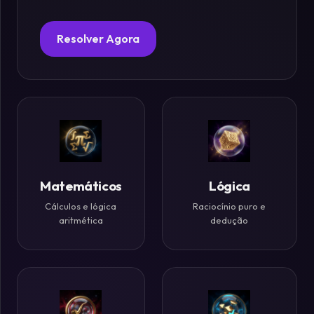
Fósforos
Resolver Agora
Enigmas
Estelares
Criptografia
&
Códigos
Matemáticos
Lógica
Cálculos e lógica
Raciocínio puro e
Paradoxos
aritmética
dedução
da
Mente
Mistérios