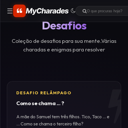
MyCharades
☰
Desafios
CATEGORIAS
Matemáticos
Coleção de desafios para sua mente.Várias
charadas e enigmas para resolver
Problemas
de
Lógica
Crime
DESAFIO RELÂMPAGO
Como se chama ... ?
Charadas
de
A mãe do Samuel tem três filhos. Tico, Taco ... e
Lógica
... Como se chama o terceiro filho?