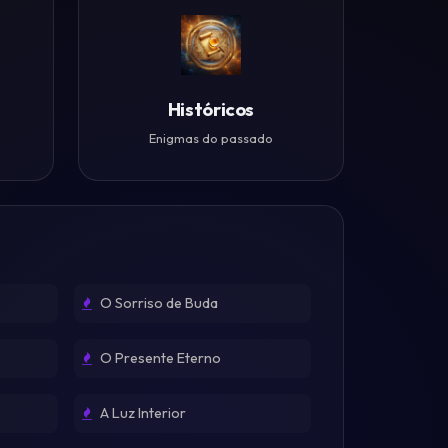
Históricos
Enigmas do passado
O Sorriso de Buda
O Presente Eterno
A Luz Interior