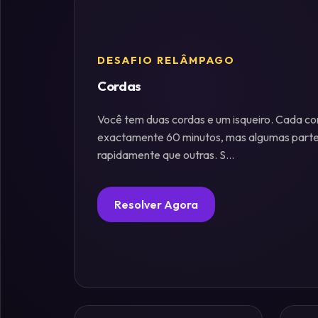
Fósforos
DESAFIO RELÂMPAGO
Enigmas
Cordas
Estelares
Você tem duas cordas e um isqueiro. Cada c
Criptografia
exactamente 60 minutos, mas algumas part
&
rapidamente que outras. S...
Códigos
Resolver Agora
Paradoxos
da
Mente
Mistérios