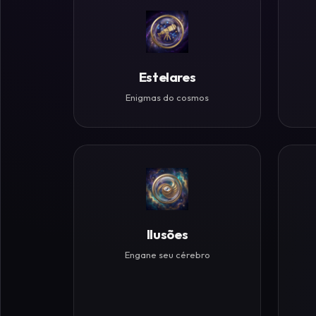
Históricos
Ilusões
de
Estelares
Ótica
Enigmas do cosmos
Desafios
Zen
Ilusões
Engane seu cérebro