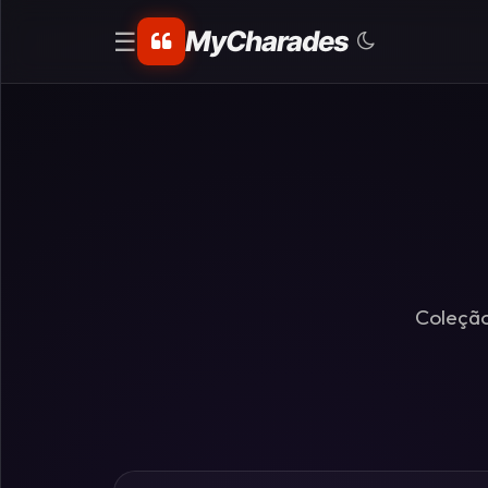
MyCharades
☰
CATEGORIAS
Matemáticos
Problemas
de
Lógica
Coleção
Crime
Charadas
de
Lógica